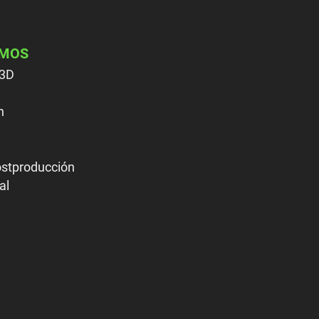
IMOS
 3D
ón
stproducción
al