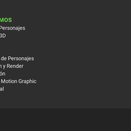
IMOS
Personajes
 3D
 de Personajes
n y Render
ón
 Motion Graphic
al